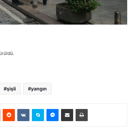
ürüldü.
şişli
yangın
Pinterest
Reddit
VKontakte
Skype
Messenger
E-Posta ile paylaş
Yazdır