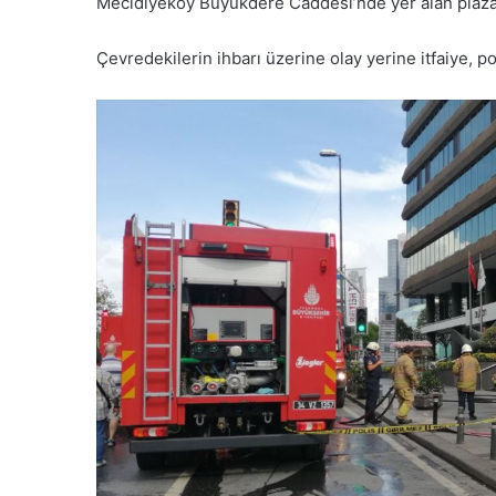
Mecidiyeköy Büyükdere Caddesi’nde yer alan plazan
Çevredekilerin ihbarı üzerine olay yerine itfaiye, pol