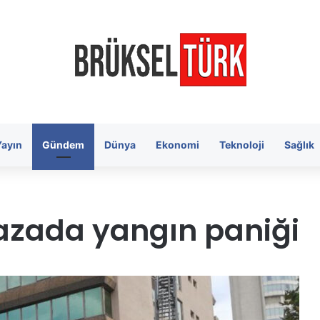
Yayın
Gündem
Dünya
Ekonomi
Teknoloji
Sağlık
plazada yangın paniği