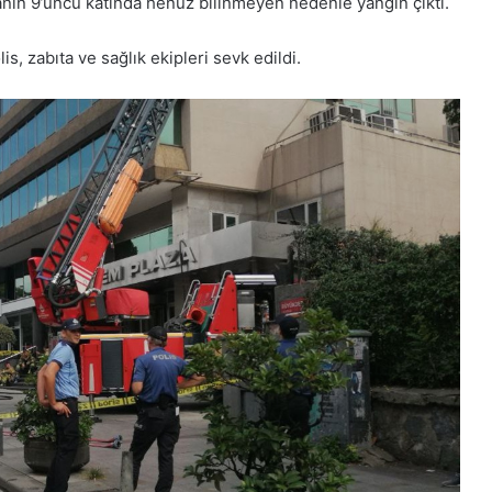
ın 9’uncu katında henüz bilinmeyen nedenle yangın çıktı.
is, zabıta ve sağlık ekipleri sevk edildi.