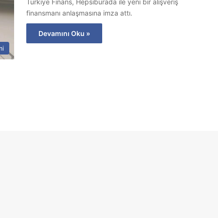
Türkiye Finans, Hepsiburada ile yeni bir alışveriş
finansmanı anlaşmasına imza attı.
Devamını Oku »
mi